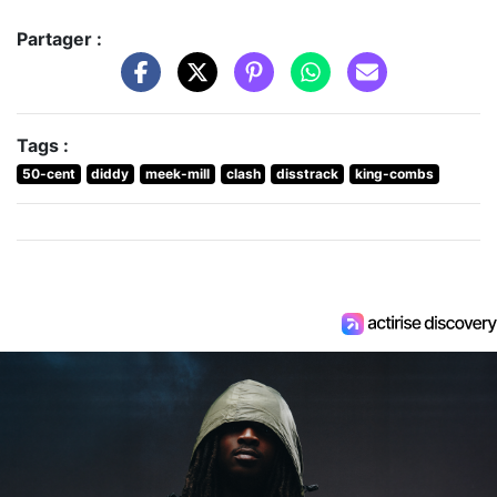
Partager :
Tags :
50-cent
diddy
meek-mill
clash
disstrack
king-combs