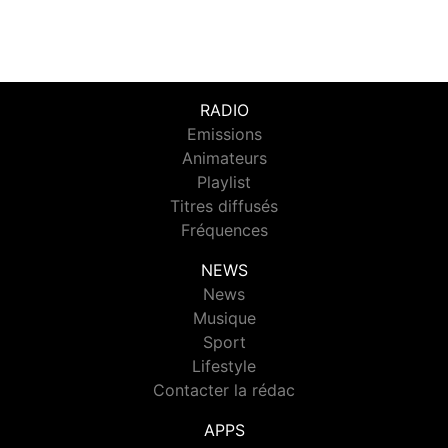
RADIO
Emissions
Animateurs
Playlist
Titres diffusés
Fréquences
NEWS
News
Musique
Sport
Lifestyle
Contacter la rédac
APPS