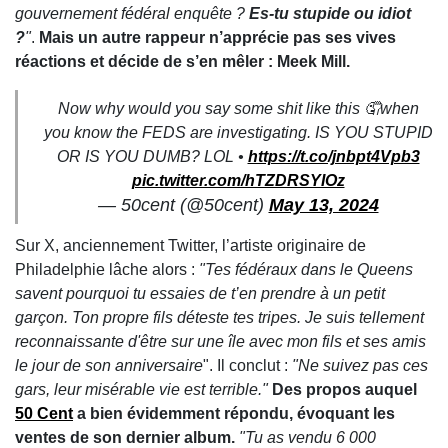
gouvernement fédéral enquête ?
Es-tu stupide ou idiot
?
"
.
Mais un autre rappeur n’apprécie pas ses vives
réactions et décide de s’en mêler : Meek Mill.
Now why would you say some shit like this 🤦when
you know the FEDS are investigating. IS YOU STUPID
OR IS YOU DUMB? LOL •
https://t.co/jnbpt4Vpb3
pic.twitter.com/hTZDRSYIOz
— 50cent (@50cent)
May 13, 2024
Sur X, anciennement Twitter, l’artiste originaire de
Philadelphie lâche alors :
"Tes fédéraux dans le Queens
savent pourquoi tu essaies de t’en prendre à un petit
garçon. Ton propre fils déteste tes tripes. Je suis tellement
reconnaissante d'être sur une île avec mon fils et ses amis
le jour de son anniversaire
". Il conclut :
"Ne suivez pas ces
gars, leur misérable vie est terrible."
Des propos auquel
50 Cent
a bien évidemment répondu, évoquant les
ventes de son dernier album.
"Tu as vendu 6 000