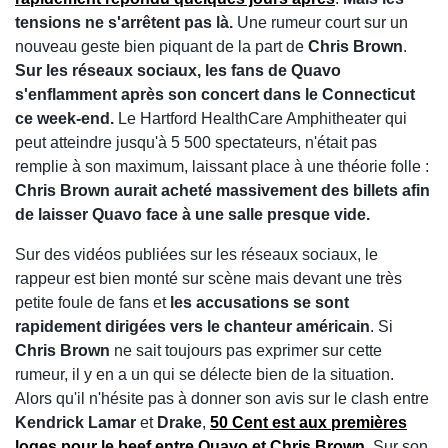
tensions ne s'arrêtent pas là.
Une rumeur court sur un
nouveau geste bien piquant de la part de
Chris Brown
.
Sur les réseaux sociaux, les fans de Quavo
s'enflamment après son concert dans le Connecticut
ce week-end.
Le Hartford HealthCare Amphitheater qui
peut atteindre jusqu'à 5 500 spectateurs, n'était pas
remplie à son maximum, laissant place à une théorie folle :
Chris Brown aurait acheté massivement des billets afin
de laisser Quavo face à une salle presque vide.
Sur des vidéos publiées sur les réseaux sociaux, le
rappeur est bien monté sur scène mais devant une très
petite foule de fans et
les accusations se sont
rapidement dirigées vers le chanteur américain
. Si
Chris Brown
ne sait toujours pas exprimer sur cette
rumeur, il y en a un qui se délecte bien de la situation.
Alors qu'il n'hésite pas à donner son avis sur le clash entre
Kendrick Lamar
et
Drake
,
50 Cent est aux premières
loges pour le beef entre Quavo et Chris Brown
. Sur son