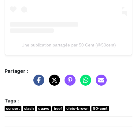
Une publication partagée par 50 Cent (@50cent)
Partager :
Tags :
concert
clash
quavo
beef
chris-brown
50-cent