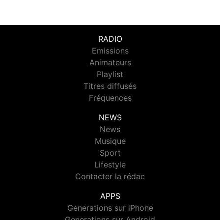
RADIO
Emissions
Animateurs
Playlist
Titres diffusés
Fréquences
NEWS
News
Musique
Sport
Lifestyle
Contacter la rédac
APPS
Generations sur iPhone
Generations sur Android