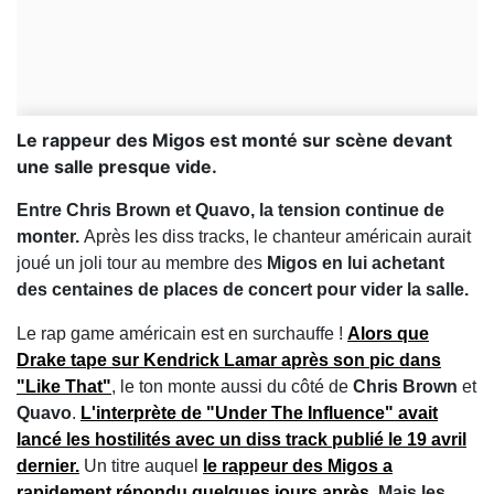
Le rappeur des Migos est monté sur scène devant
une salle presque vide.
Entre Chris Brown et Quavo, la tension continue de
monter.
Après les diss tracks, le chanteur américain aurait
joué un joli tour au membre des
Migos
en lui achetant
des centaines de places de concert pour vider la salle.
Le rap game américain est en surchauffe !
Alors que
Drake tape sur Kendrick Lamar après son pic dans
"Like That"
, le ton monte aussi du côté de
Chris Brown
et
Quavo
.
L'interprète de "Under The Influence" avait
lancé les hostilités avec un diss track publié le 19 avril
dernier.
Un titre auquel
le rappeur des
Migos
a
rapidement répondu quelques jours après
.
Mais les