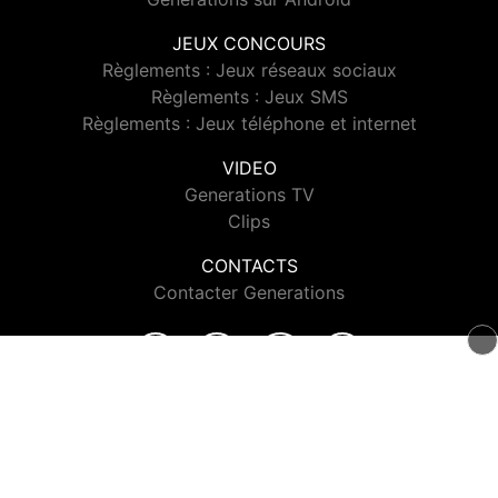
JEUX CONCOURS
Règlements : Jeux réseaux sociaux
Règlements : Jeux SMS
Règlements : Jeux téléphone et internet
VIDEO
Generations TV
Clips
CONTACTS
Contacter Generations
© 2026 Generations Tous droits réservés.
Signaler un contenu
-
Mentions légales
-
Politique de cookies
-