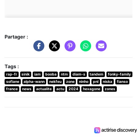
Partager :
Tags :
rap-fr
sinik
iam
booba
ntm
diam-s
tandem
fonky-family
sofiane
alpha-wann
nekfeu
zone
ninho
pnl
niska
fianso
france
news
actualite
actu
2024
hexagone
zones