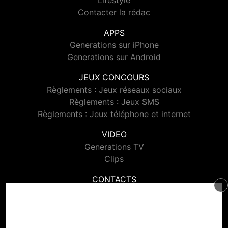
Lifestyle
Contacter la rédac
APPS
Generations sur iPhone
Generations sur Android
JEUX CONCOURS
Règlements : Jeux réseaux sociaux
Règlements : Jeux SMS
Règlements : Jeux téléphone et internet
VIDEO
Generations TV
Clips
CONTACTS
Contacter Generations