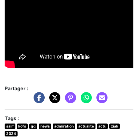
Partager :
Tags :
salif
kofs
gq
news
admiration
actualite
actu
ziak
2024