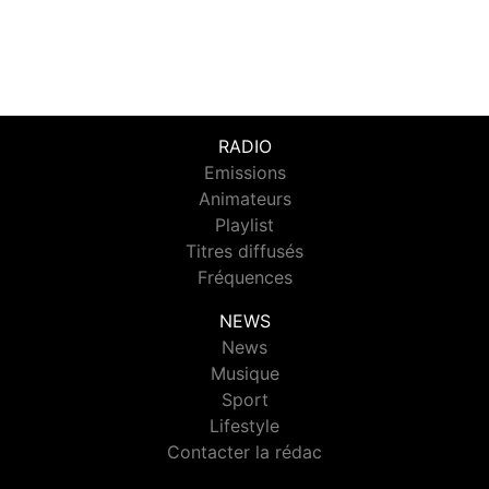
RADIO
Emissions
Animateurs
Playlist
Titres diffusés
Fréquences
NEWS
News
Musique
Sport
Lifestyle
Contacter la rédac