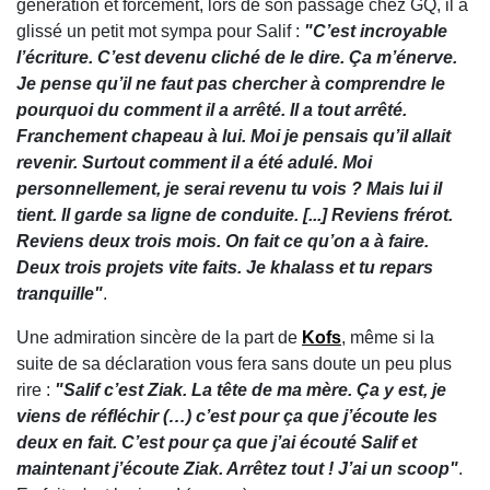
génération et forcément, lors de son passage chez GQ, il a
glissé un petit mot sympa pour Salif :
"C’est incroyable
l’écriture. C’est devenu cliché de le dire. Ça m’énerve.
Je pense qu’il ne faut pas chercher à comprendre le
pourquoi du comment il a arrêté. Il a tout arrêté.
Franchement chapeau à lui. Moi je pensais qu’il allait
revenir. Surtout comment il a été adulé. Moi
personnellement, je serai revenu tu vois ? Mais lui il
tient. Il garde sa ligne de conduite. [...] Reviens frérot.
Reviens deux trois mois. On fait ce qu’on a à faire.
Deux trois projets vite faits. Je khalass et tu repars
tranquille"
.
Une admiration sincère de la part de
Kofs
, même si la
suite de sa déclaration vous fera sans doute un peu plus
rire :
"Salif c’est Ziak. La tête de ma mère. Ça y est, je
viens de réfléchir (…) c’est pour ça que j’écoute les
deux en fait. C’est pour ça que j’ai écouté Salif et
maintenant j’écoute Ziak. Arrêtez tout ! J’ai un scoop"
.