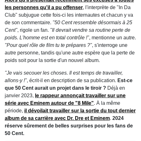
les personnes qu'il a pu offenser
, l'interprète de "In Da
Club" subjugue cette fois-ci les internautes et chacun y va
de son commentaire.
"50 Cent ressemble désormais à 25
Cent"
, rigole un fan.
"Il devrait vendre sa routine perte de
poids. L'homme est en total contrôle !"
, mentionne un autre.
"Pour quel rôle de film tu te prépares ?"
, s'interroge une
autre personne, tandis qu'une autre espère que la perte de
poids soit pour la sortie d'un nouvel album.
"Je vais secouer les choses. Il est temps de travailler,
allons-y !"
, écrit-il en description de sa publication.
Est-ce
que 50 Cent aurait un projet dans le tiroir ?
Déjà en
janvier 2023,
le rappeur annonçait travailler sur une
série avec
Eminem
autour de "8 Mile"
. À la même
période,
il dévoilait travailler sur la sortie du tout dernier
album de sa carrière avec
Dr. Dre
et
Eminem
.
2024
réserve sûrement de belles surprises pour les fans de
50 Cent.