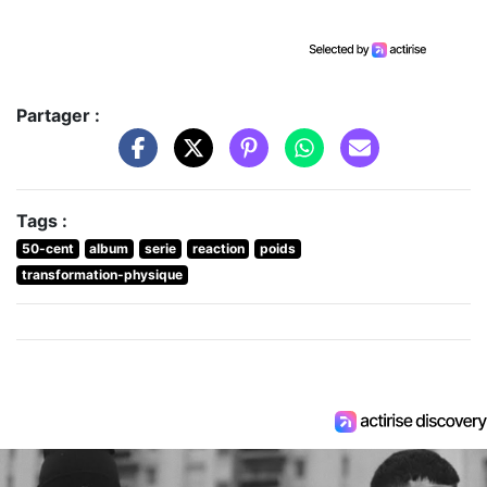
Partager :
Tags :
50-cent
album
serie
reaction
poids
transformation-physique