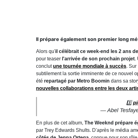
Il prépare également son premier long mé
Alors qu'
il célébrait ce week-end les 2 ans
pour teaser
l'arrivée de son prochain projet
.
conclut
une tournée mondiale à succès
. Su
subtilement la sortie imminente de ce nouvel 
été
repartagé par Metro Boomin
dans sa stor
nouvelles collaborations entre les deux arti
3️⃣
pi
— Abel Tesfay
En plus de cet album,
The Weeknd prépare ég
par Trey Edwards Shults. D'après le média am
côtés de Jenna Ortega
, connue pour son rôle