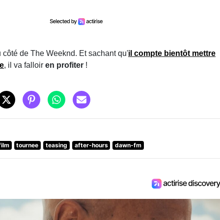
 côté de The Weeknd. Et sachant qu'
il compte bientôt mettre
ne
, il va falloir
en profiter
!
film
tournee
teasing
after-hours
dawn-fm