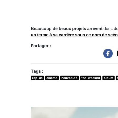
Beaucoup de beaux projets arrivent
donc du
un terme à sa carrière sous ce nom de scè
Partager :
Tags :
rap-us
cinema
nouveaute
the-weeknd
album