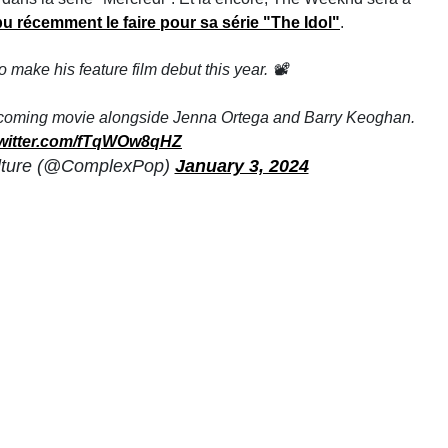
u récemment le faire pour sa série "The Idol"
.
 make his feature film debut this year. 📽️
upcoming movie alongside Jenna Ortega and Barry Keoghan.
twitter.com/fTqWOw8qHZ
lture (@ComplexPop)
January 3, 2024