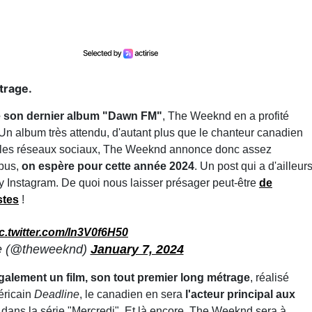
trage.
 de son dernier album "Dawn FM"
, The Weeknd en a profité
 Un album très attendu, d'autant plus que le chanteur canadien
r les réseaux sociaux, The Weeknd annonce donc assez
opus,
on espère pour cette année 2024
. Un post qui a d'ailleur
y Instagram. De quoi nous laisser présager peut-être
de
stes
!
c.twitter.com/ln3V0f6H50
e (@theweeknd)
January 7, 2024
alement un film, son tout premier long métrage
, réalisé
éricain
Deadline
, le canadien en sera
l'acteur principal aux
 dans la série "Mercredi". Et là encore, The Weeknd sera à