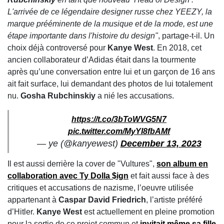
L'arrivée de ce légendaire designer russe chez YEEZY, la
marque prééminente de la musique et de la mode, est une
étape importante dans l'histoire du design"
, partage-t-il. Un
choix déjà controversé pour
Kanye West
. En 2018, cet
ancien collaborateur d’Adidas était dans la tourmente
après qu’une conversation entre lui et un garçon de 16 ans
ait fait surface, lui demandant des photos de lui totalement
nu.
Gosha Rubchinskiy
a nié les accusations.
https://t.co/3bToWVG5N7
pic.twitter.com/MyYI8fbAMf
— ye (@kanyewest)
December 13, 2023
Il est aussi derrière la cover de "Vultures",
son album en
collaboration avec
Ty Dolla $ign
et fait aussi face à des
critiques et accusations de nazisme, l’oeuvre utilisée
appartenant à
Caspar David Friedrich
, l’artiste préféré
d’Hitler.
Kanye West
est actuellement en pleine promotion
pour la sortie de ce projet commun et
invitait même sa fille