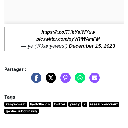
https://t.co/THhYslWYuw
pic.twitter.com/pyVRiWAmFM
— ye (@kanyewest)
December 15, 2023
Partager :
Tags :
kanye-west
ty-dolla-ign
twitter
yeezy
x
reseaux-sociaux
gosha-rubchinskiy