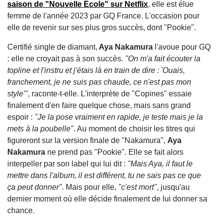
saison de "Nouvelle École" sur Netflix
, elle est élue
femme de l'année 2023 par GQ France. L'occasion pour
elle de revenir sur ses plus gros succès, dont "Pookie".
Certifié single de diamant,
Aya Nakamura
l'avoue pour GQ
: elle ne croyait pas à son succès.
"On m'a fait écouter la
topline et l'instru et j'étais là en train de dire : 'Ouais,
franchement, je ne suis pas chaude, ce n'est pas mon
style'"
, raconte-t-elle. L'interprète de "Copines" essaie
finalement d'en faire quelque chose, mais sans grand
espoir :
"Je la pose vraiment en rapide, je teste mais je la
mets à la poubelle"
. Au moment de choisir les titres qui
figureront sur la version finale de "Nakamura",
Aya
Nakamura
ne prend pas "Pookie". Elle se fait alors
interpeller par son label qui lui dit :
"Mais Aya, il faut le
mettre dans l'album, il est différent, tu ne sais pas ce que
ça peut donner"
. Mais pour elle,
"c'est mort"
, jusqu'au
dernier moment où elle décide finalement de lui donner sa
chance.