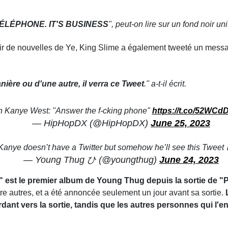
ÉLÉPHONE. IT'S BUSINESS
", peut-on lire sur un fond noir uni
r de nouvelles de Ye, King Slime a également tweeté un message 
ière ou d'une autre, il verra ce Tweet
." a-t-il écrit.
 Kanye West: "Answer the f-cking phone"
https://t.co/52WCd
— HipHopDX (@HipHopDX)
June 25, 2023
Kanye doesn’t have a Twitter but somehow he’ll see this Tweet 
— Young Thug ひ (@youngthug)
June 24, 2023
" est le premier album de Young Thug depuis la sortie de "
re autres, et a été annoncée seulement un jour avant sa sortie.
dant vers la sortie, tandis que les autres personnes qui l'e