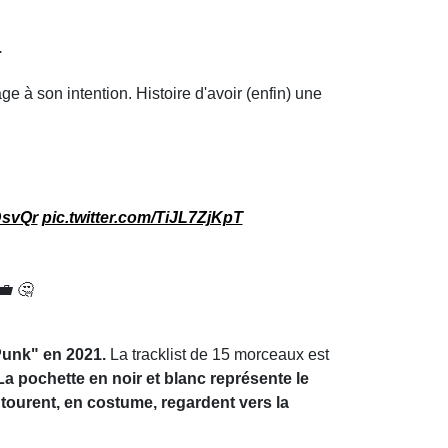
.
à son intention. Histoire d'avoir (enfin) une
DsvQr
pic.twitter.com/TiJL7ZjKpT
💼 🤔
Punk" en 2021.
La tracklist de 15 morceaux est
La pochette en noir et blanc représente le
ntourent, en costume, regardent vers la