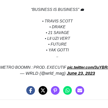
“BUSINESS IS BUSINESS” 💼
• TRAVIS SCOTT
• DRAKE
• 21 SAVAGE
• LIl UZI VERT
• FUTURE
• YAK GOTTI
..
 METRO BOOMIN : PROD. EXECUTIF
pic.twitter.com/3uYB
— WRLD (@wrld_mag)
June 23, 2023