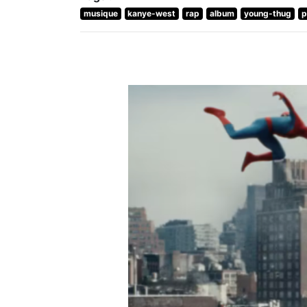
musique
kanye-west
rap
album
young-thug
p