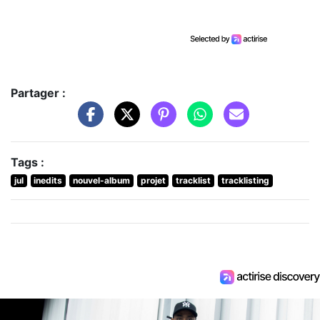
Partager :
Tags :
jul
inedits
nouvel-album
projet
tracklist
tracklisting