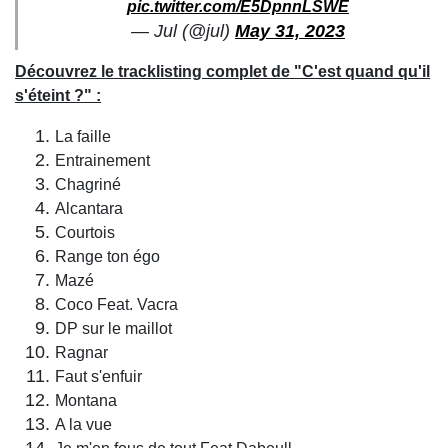
pic.twitter.com/E5DpnnLSWE
— Jul (@jul)
May 31, 2023
Découvrez le tracklisting complet de "C'est quand qu'il
s'éteint ?" :
La faille
Entrainement
Chagriné
Alcantara
Courtois
Range ton égo
Mazé
Coco Feat. Vacra
DP sur le maillot
Ragnar
Faut s'enfuir
Montana
A la vue