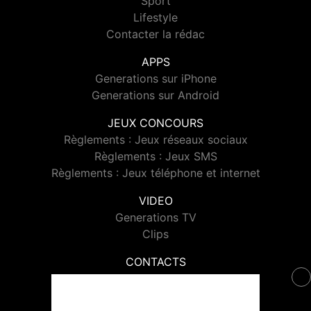
Sport
Lifestyle
Contacter la rédac
APPS
Generations sur iPhone
Generations sur Android
JEUX CONCOURS
Règlements : Jeux réseaux sociaux
Règlements : Jeux SMS
Règlements : Jeux téléphone et internet
VIDEO
Generations TV
Clips
CONTACTS
Contacter Generations