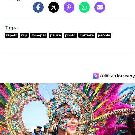
Tags :
rap-fr
rap
lomepal
pause
photo
carriere
people