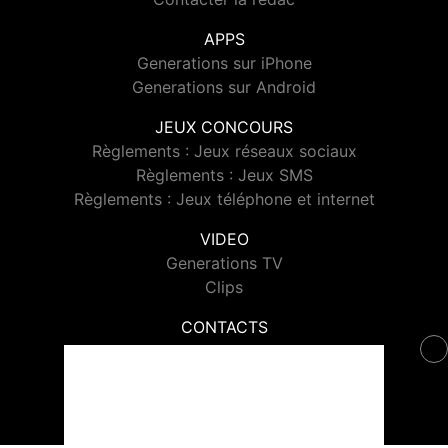
APPS
Generations sur iPhone
Generations sur Android
JEUX CONCOURS
Règlements : Jeux réseaux sociaux
Règlements : Jeux SMS
Règlements : Jeux téléphone et internet
VIDEO
Generations TV
Clips
CONTACTS
Contacter Generations