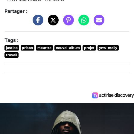
Partager :
Tags :
justice
prison
meurtre
nouvel-album
projet
ynw-melly
travail