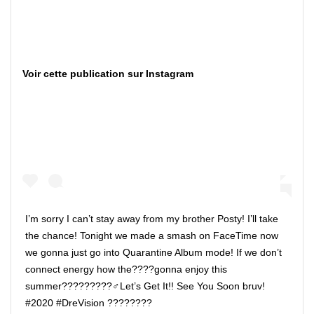
Voir cette publication sur Instagram
I’m sorry I can’t stay away from my brother Posty! I’ll take
the chance! Tonight we made a smash on FaceTime now
we gonna just go into Quarantine Album mode! If we don’t
connect energy how the????gonna enjoy this
summer?????????‍♂️Let’s Get It!! See You Soon bruv!
#2020 #DreVision ????????