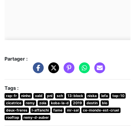
Partager :
Tags :
rap-fr
ninho
vald
pnl
sch
13-block
niska
lefa
top-10
cicatrice
remy
zola
koba-la-d
2019
destin
blo
deux-freres
l-affanchi
fame
mr-sal
ce-monde-est-cruel
rooftop
remy-d-auber