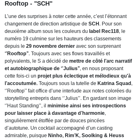
Rooftop - "SCH"
L’une des surprises à noter cette année, c’est l’étonnant
changement de direction artistique de
SCH
. Pour son
deuxième album sous les couleurs du
label Rec118
, le
numéro 19 culmine sur les hauteurs des classements
depuis le
29 novembre dernier
avec son surprenant
‘’Rooftop’’
. Toujours avec ses flows travaillés et
polyvalents, le S a décidé de
mettre de côté l’arc narratif
et autobiographique de ‘’Julius’’
, en nous proposant
cette fois-ci un
projet plus éclectique et mélodieux qu'à
l’accoutumée.
Toujours sous la tutelle de
Katrina Squad
,
‘’Rooftop’’ fait office d’une interlude aux notes colorées du
storytelling entrepris dans ‘’Julius’’. En gardant son image
‘’Haut Standing’’, il
minimise ainsi ses introspections
pour laisser place à davantage d’harmonie
,
singulièrement étoffée par de douces pincées
d’autotune. Un cocktail accompagné d’un casting
admirable, puisque
Ninho, Rim’K, Soolking & Heuss