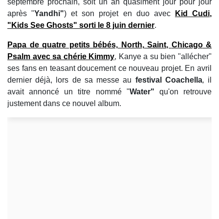
septembre prochain, soit un an quasiment jour pour jour
après "
Yandhi"
) et son projet en duo avec
Kid Cudi
,
"
Kids See Ghosts"
sorti le 8 juin dernier
.
Papa de quatre petits bébés,
North
,
Saint
,
Chicago
&
Psalm
avec sa chérie Kimmy
, Kanye a su bien "allécher"
ses fans en teasant doucement ce nouveau projet. En avril
dernier déjà, lors de sa messe au
festival
Coachella
,
il
avait annoncé un titre nommé "
Water"
qu'on retrouve
justement dans ce nouvel album.