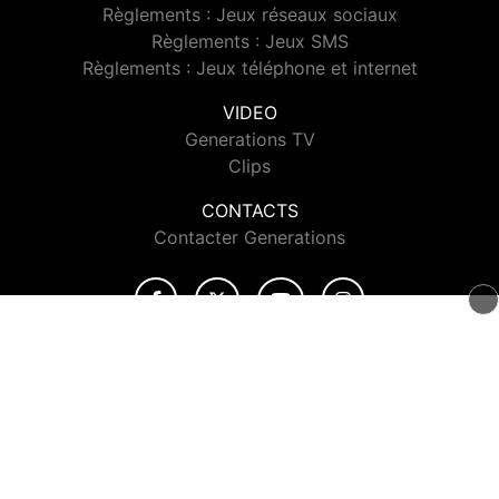
Règlements : Jeux réseaux sociaux
Règlements : Jeux SMS
Règlements : Jeux téléphone et internet
VIDEO
Generations TV
Clips
CONTACTS
Contacter Generations
© 2026 Generations Tous droits réservés.
Signaler un contenu
-
Mentions légales
-
Politique de cookies
-
Contact