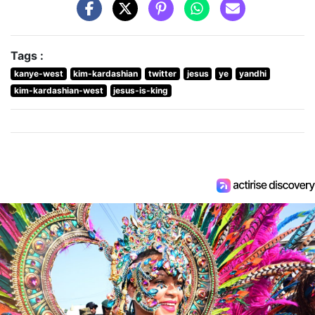
Tags :
kanye-west
kim-kardashian
twitter
jesus
ye
yandhi
kim-kardashian-west
jesus-is-king