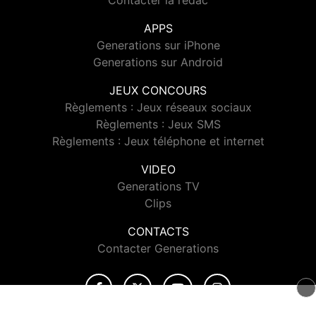
Contacter la rédac
APPS
Generations sur iPhone
Generations sur Android
JEUX CONCOURS
Règlements : Jeux réseaux sociaux
Règlements : Jeux SMS
Règlements : Jeux téléphone et internet
VIDEO
Generations TV
Clips
CONTACTS
Contacter Generations