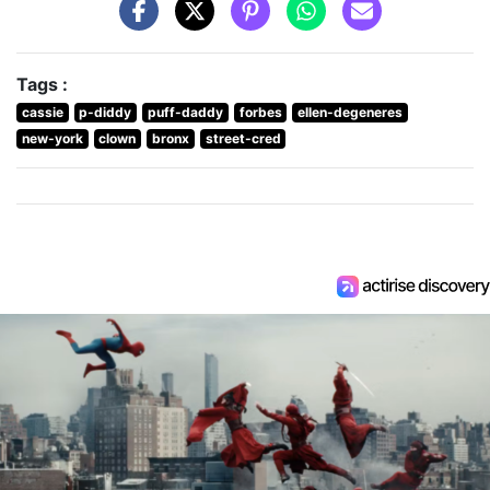
Tags :
cassie
p-diddy
puff-daddy
forbes
ellen-degeneres
new-york
clown
bronx
street-cred