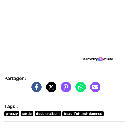
Partager :
Tags :
g-eazy
sortie
double-album
beautiful-and-damned