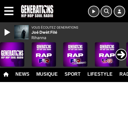
MENU
VOUS ÉCOUTEZ GENERATIONS
Joé Dwèt Filé
Rihanna
NEWS
MUSIQUE
SPORT
LIFESTYLE
RAD