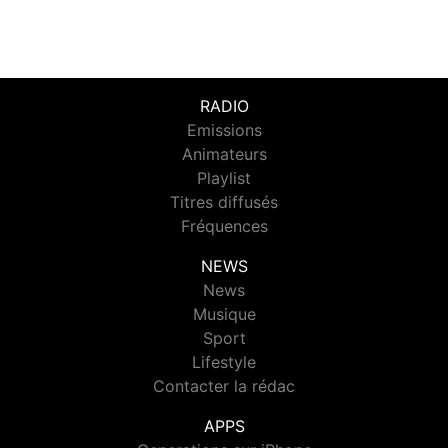
RADIO
Emissions
Animateurs
Playlist
Titres diffusés
Fréquences
NEWS
News
Musique
Sport
Lifestyle
Contacter la rédac
APPS