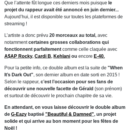
Que l’attente fût longue ces derniers mois puisque
le
projet du rappeur avait été annoncé en juin dernier...
Aujourd’hui, il est disponible sur toutes les plateformes de
streaming !
L’artiste a donc prévu
20 morceaux au total,
avec
notamment
certaines grosses collaborations qui
fonctionnent parfaitement
comme celle claquée avec
A$AP Rocky
,
Cardi B
,
Kehlani
ou
encore
E-40.
Pour la petite info, ce double album est la suite de
"When
It’s Dark Out"
, son dernier album en date sorti en 2015 !
Selon le rappeur,
c’est l’occasion pour ses fans de
découvrir une nouvelle facette de Gérald
(son prénom)
et surtout de découvrir le prochain chapitre de sa vie.
En attendant, on vous laisse découvrir le double album
de
G-Eazy
baptisé
"Beautiful & Damned"
, un projet
solide et qui arrive au bon moment pour les fêtes de
Noël !