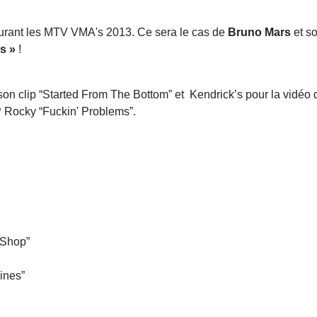
 durant les MTV VMA's 2013. Ce sera le cas de
Bruno Mars
et s
s »
!
on clip “Started From The Bottom” et Kendrick’s pour la vidéo 
P Rocky “Fuckin' Problems”.
 Shop”
Lines”