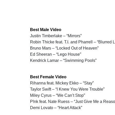
Best Male Video
Justin Timberlake – “Mirrors”
Robin Thicke feat. T.I. and Pharrell – “Blurred 
Bruno Mars – “Locked Out of Heaven”
Ed Sheeran – “Lego House”
Kendrick Lamar – “Swimming Pools”
Best Female Video
Rihanna feat. Mickey Ekko – “Stay”
Taylor Swift – “I Knew You Were Trouble”
Miley Cyrus – “We Can’t Stop”
P!nk feat. Nate Ruess – “Just Give Me a Reas
Demi Lovato – “Heart Attack”