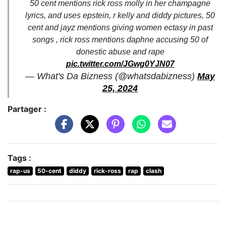
50 cent mentions rick ross molly in her champagne
lyrics, and uses epstein, r kelly and diddy pictures, 50
cent and jayz mentions giving women ectasy in past
songs , rick ross mentions daphne accusing 50 of
donestic abuse and rape
pic.twitter.com/JGwg0YJN07
— What's Da Bizness (@whatsdabizness)
May
25, 2024
Partager :
Tags :
rap-us
50-cent
diddy
rick-ross
rap
clash