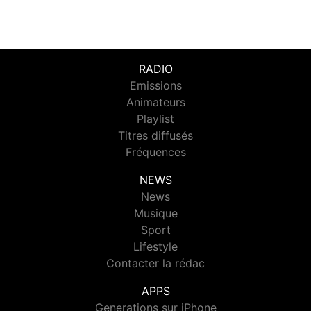
RADIO
Emissions
Animateurs
Playlist
Titres diffusés
Fréquences
NEWS
News
Musique
Sport
Lifestyle
Contacter la rédac
APPS
Generations sur iPhone