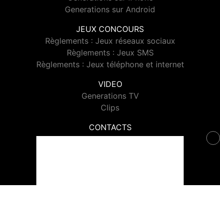
Generations sur Android
JEUX CONCOURS
Règlements : Jeux réseaux sociaux
Règlements : Jeux SMS
Règlements : Jeux téléphone et internet
VIDEO
Generations TV
Clips
CONTACTS
Contacter Generations
© 2026 Generations Tous droits réservés.
Signaler un contenu
-
Mentions légales
-
Politique de cookies
-