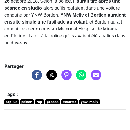
26 octobre 2018. Selon la police,
il aurait tiré après une
séance en studio
alors qu'ils roulaient dans une voiture
conduite par YNW Bortlen.
YNW Melly et Bortlen auraient
ensuite simulé une fusillade au volant
, et Bortlen aurait
conduit les deux corps au Memorial Hospital de Miramar,
en Floride. Il a dit à la police qu'ils avaient été abattus dans
un drive-by.
Partager :
Tags :
rap-us
prison
rap
proces
meurtre
ynw-melly