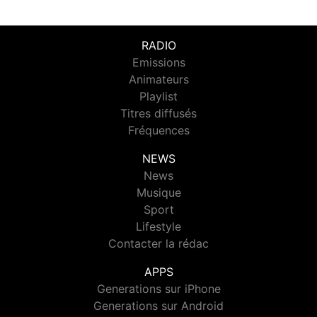
RADIO
Emissions
Animateurs
Playlist
Titres diffusés
Fréquences
NEWS
News
Musique
Sport
Lifestyle
Contacter la rédac
APPS
Generations sur iPhone
Generations sur Android