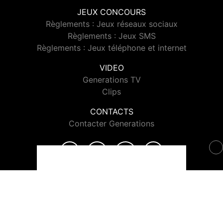
JEUX CONCOURS
Règlements : Jeux réseaux sociaux
Règlements : Jeux SMS
Règlements : Jeux téléphone et internet
VIDEO
Generations TV
Clips
CONTACTS
Contacter Generations
© 2026 Generations Tous droits réservés.
Signaler un contenu
-
Mentions légales
-
Politique de cookies
-
Contact