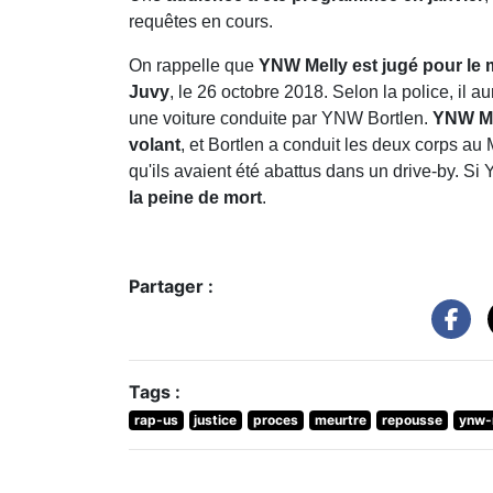
requêtes en cours.
On rappelle que
YNW Melly est jugé pour le
Juvy
, le 26 octobre 2018. Selon la police, il a
une voiture conduite par YNW Bortlen.
YNW Mel
volant
, et Bortlen a conduit les deux corps au 
qu'ils avaient été abattus dans un drive-by. S
la peine de mort
.
Partager :
Tags :
rap-us
justice
proces
meurtre
repousse
ynw-