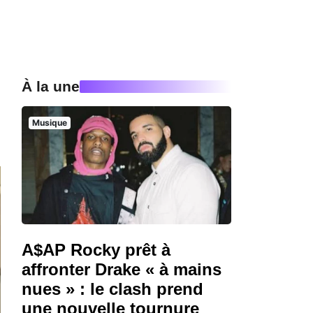
À la une
Musique
A$AP Rocky prêt à
affronter Drake « à mains
nues » : le clash prend
une nouvelle tournure