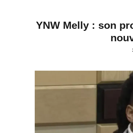
YNW Melly : son pr
nouv