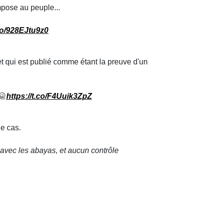
mpose au peuple...
.co/928EJtu9z0
 et qui est publié comme étant la preuve d'un
🤗
https://t.co/F4Uuik3ZpZ
le cas.
r avec les abayas, et aucun contrôle