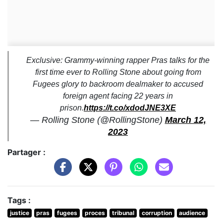
Exclusive: Grammy-winning rapper Pras talks for the
first time ever to Rolling Stone about going from
Fugees glory to backroom dealmaker to accused
foreign agent facing 22 years in
prison.
https://t.co/xdodJNE3XE
— Rolling Stone (@RollingStone)
March 12,
2023
Partager :
Tags :
justice
pras
fugees
proces
tribunal
corruption
audience