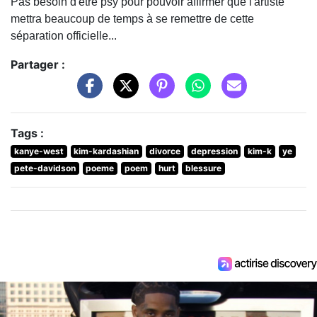
Pas besoin d'être psy pour pouvoir affirmer que l'artiste
mettra beaucoup de temps à se remettre de cette
séparation officielle...
Partager :
Tags :
kanye-west
kim-kardashian
divorce
depression
kim-k
ye
pete-davidson
poeme
poem
hurt
blessure