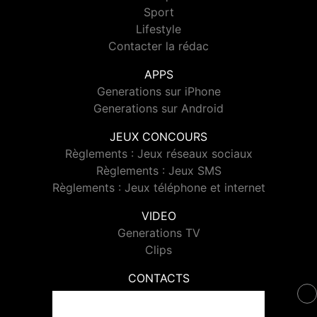
Sport
Lifestyle
Contacter la rédac
APPS
Generations sur iPhone
Generations sur Android
JEUX CONCOURS
Règlements : Jeux réseaux sociaux
Règlements : Jeux SMS
Règlements : Jeux téléphone et internet
VIDEO
Generations TV
Clips
CONTACTS
Contacter Generations