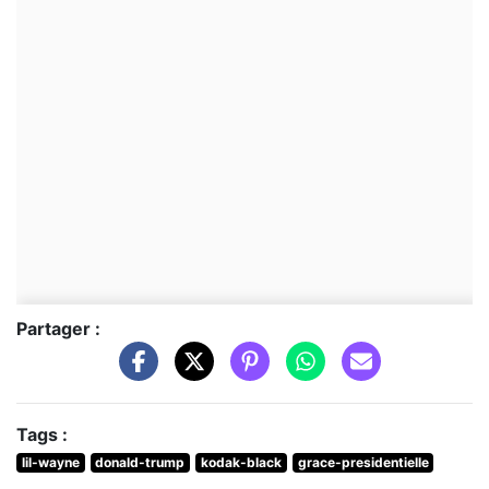
Partager :
Tags :
lil-wayne
donald-trump
kodak-black
grace-presidentielle