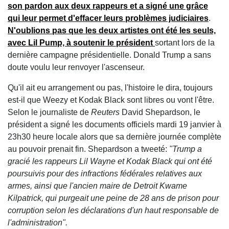
son pardon aux deux rappeurs et a signé une grâce
qui leur permet d'effacer leurs problèmes judiciaires
.
N'oublions pas que les deux artistes ont été les seuls,
avec Lil Pump, à soutenir le président
sortant lors de la
dernière campagne présidentielle. Donald Trump a sans
doute voulu leur renvoyer l'ascenseur.
Qu'il ait eu arrangement ou pas, l'histoire le dira, toujours
est-il que Weezy et Kodak Black sont libres ou vont l'être.
Selon le journaliste de
Reuters
David Shepardson, le
président a signé les documents officiels mardi 19 janvier à
23h30 heure locale alors que sa dernière journée complète
au pouvoir prenait fin. Shepardson a tweeté:
"Trump a
gracié les rappeurs Lil Wayne et Kodak Black qui ont été
poursuivis pour des infractions fédérales relatives aux
armes, ainsi que l'ancien maire de Detroit Kwame
Kilpatrick, qui purgeait une peine de 28 ans de prison pour
corruption selon les déclarations d'un haut responsable de
l'administration".