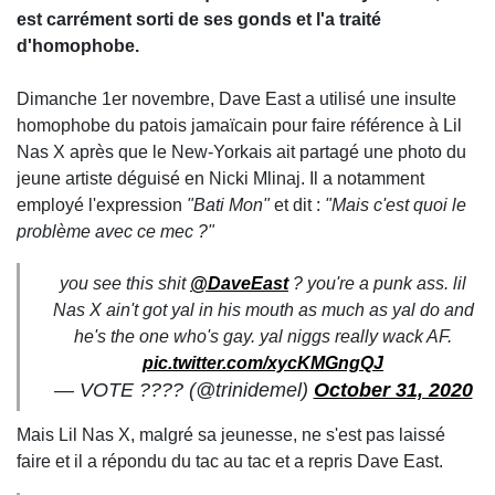
est carrément sorti de ses gonds et l'a traité
d'homophobe.
Dimanche 1er novembre, Dave East a utilisé une insulte
homophobe du patois jamaïcain pour faire référence à Lil
Nas X après que le New-Yorkais ait partagé une photo du
jeune artiste déguisé en Nicki Mlinaj. Il a notamment
employé l'expression
"Bati Mon"
et dit :
"Mais c'est quoi le
problème avec ce mec ?"
you see this shit
@DaveEast
? you're a punk ass. lil
Nas X ain't got yal in his mouth as much as yal do and
he's the one who's gay. yal niggs really wack AF.
pic.twitter.com/xycKMGngQJ
— VOTE ???? (@trinidemel)
October 31, 2020
Mais Lil Nas X, malgré sa jeunesse, ne s'est pas laissé
faire et il a répondu du tac au tac et a repris Dave East.