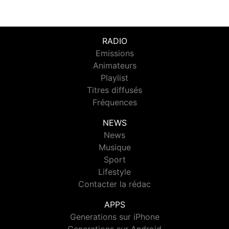
RADIO
Emissions
Animateurs
Playlist
Titres diffusés
Fréquences
NEWS
News
Musique
Sport
Lifestyle
Contacter la rédac
APPS
Generations sur iPhone