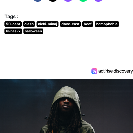
Tags :
50-cent
clash
nicki-minaj
dave-east
beef
homophobie
lil-nas-x
halloween