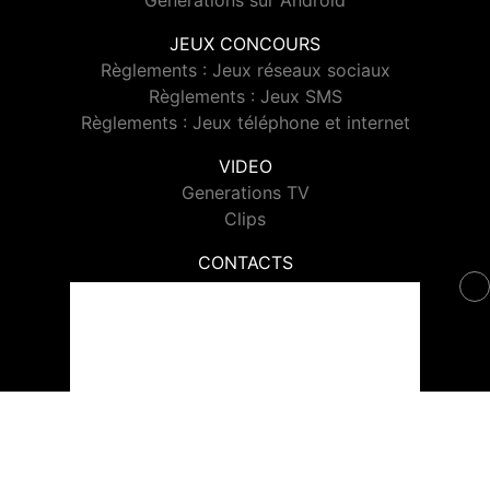
Generations sur Android
JEUX CONCOURS
Règlements : Jeux réseaux sociaux
Règlements : Jeux SMS
Règlements : Jeux téléphone et internet
VIDEO
Generations TV
Clips
CONTACTS
Contacter Generations
© 2026 Generations Tous droits réservés.
Signaler un contenu
-
Mentions légales
-
Politique de cookies
-