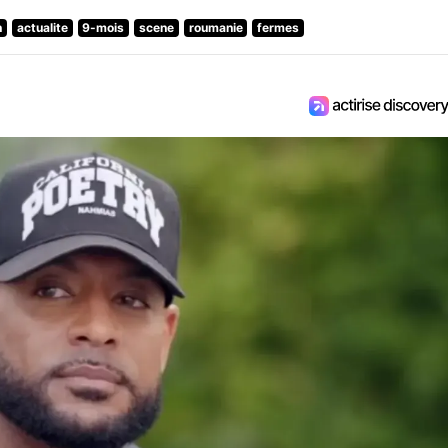
n
actualite
9-mois
scene
roumanie
fermes