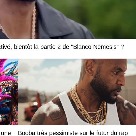
vé, bientôt la partie 2 de "Blanco Nemesis" ?
: une
Booba très pessimiste sur le futur du rap