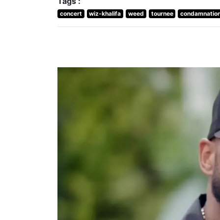
Tags :
concert
wiz-khalifa
weed
tournee
condamnatio