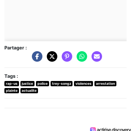
Partager :
Tags :
rap-us
justice
police
trey-songz
violences
arrestation
plainte
actualite