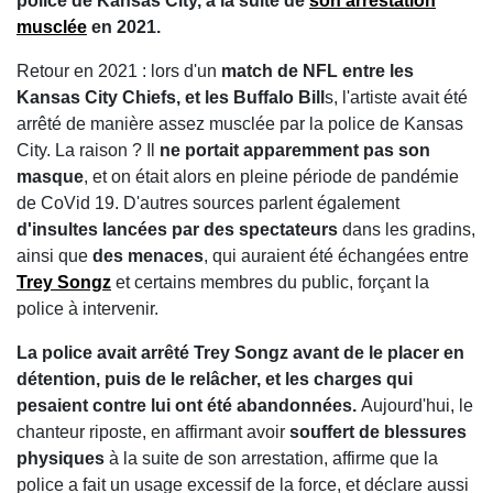
police de Kansas City, à la suite de
son arrestation
musclée
en 2021.
Retour en 2021 : lors d'un
match de NFL entre les
Kansas City Chiefs, et les Buffalo Bill
s, l'artiste avait été
arrêté de manière assez musclée par la police de Kansas
City. La raison ? Il
ne portait apparemment pas son
masque
, et on était alors en pleine période de pandémie
de CoVid 19. D'autres sources parlent également
d'insultes lancées par des spectateurs
dans les gradins,
ainsi que
des menaces
, qui auraient été échangées entre
Trey Songz
et certains membres du public, forçant la
police à intervenir.
La police avait arrêté Trey Songz avant de le placer en
détention, puis de le relâcher, et les charges qui
pesaient contre lui ont été abandonnées.
Aujourd'hui, le
chanteur riposte, en affirmant avoir
souffert de blessures
physiques
à la suite de son arrestation, affirme que la
police a fait un usage excessif de la force, et déclare aussi