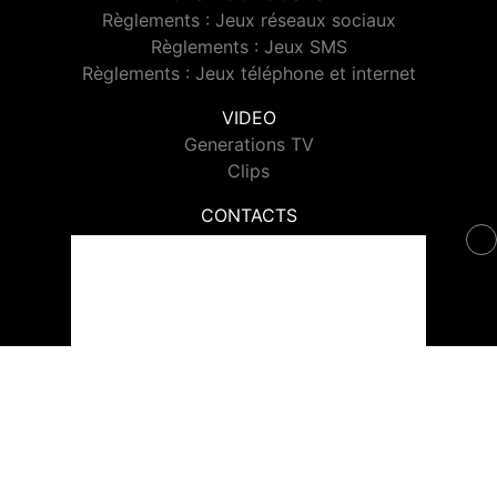
Règlements : Jeux réseaux sociaux
Règlements : Jeux SMS
Règlements : Jeux téléphone et internet
VIDEO
Generations TV
Clips
CONTACTS
Contacter Generations
© 2026 Generations Tous droits réservés.
Signaler un contenu
-
Mentions légales
-
Politique de cookies
-
Contact