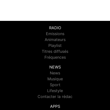
RADIO
Emissions
Animateurs
Playlist
Titres diffusés
Fréquences
NEWS
News
Musique
Sport
Lifestyle
Contacter la rédac
APPS