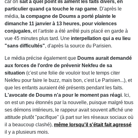
car on
sait à quel point ils aiment les faits divers, en
particulier quand ça touche le rap game
. D'après le
média,
la compagne de Doums a porté plainte le
dimanche 11 janvier à 13 heures, pour violences
conjugales,
et l'artiste a été arrêté puis placé en garde à
vue 45 minutes plus tard. Une
interpellation qui a eu lieu
"sans difficultés"
, d'après la source du Parisien.
Le média précise également que
Doums aurait demandé
aux forces de l'ordre de prévenir Nekfeu de sa
situation
(c'est une folie de vouloir tout le temps citer
Nekfeu pour faire le buzz, mais bon, c'est Le Parisien...), et
que les enfants auraient été présents pendant les faits.
L'avocate de Doums n'a pour le moment pas réagi
. Ici,
on est un peu étonnés par la nouvelle, puisque malgré tous
ses démons intérieurs, le rappeur avait souvent affiché une
attitude plutôt "pacifique" (à part sur les réseaux sociaux où
il a beaucoup clashé),
même lorsqu'il s'était fait agressé
il y a plusieurs mois.