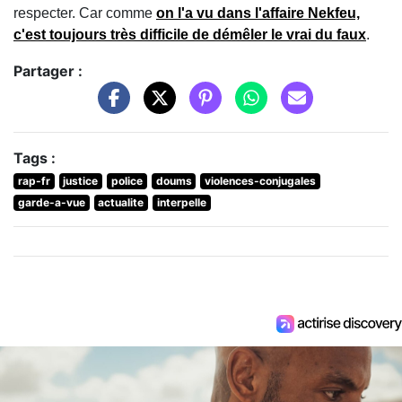
respecter. Car comme
on l'a vu dans l'affaire Nekfeu,
c'est toujours très difficile de démêler le vrai du faux
.
Partager :
Tags :
rap-fr
justice
police
doums
violences-conjugales
garde-a-vue
actualite
interpelle