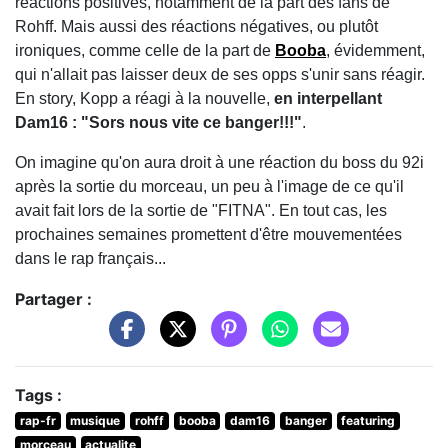
réactions positives, notamment de la part des fans de
Rohff. Mais aussi des réactions négatives, ou plutôt
ironiques, comme celle de la part de
Booba
, évidemment,
qui n'allait pas laisser deux de ses opps s'unir sans réagir.
En story, Kopp a réagi à la nouvelle,
en interpellant
Dam16 : "Sors nous vite ce banger!!!"
.
On imagine qu'on aura droit à une réaction du boss du 92i
après la sortie du morceau, un peu à l'image de ce qu'il
avait fait lors de la sortie de "FITNA". En tout cas, les
prochaines semaines promettent d'être mouvementées
dans le rap français...
Partager :
Tags :
rap-fr
musique
rohff
booba
dam16
banger
featuring
morceau
actualite