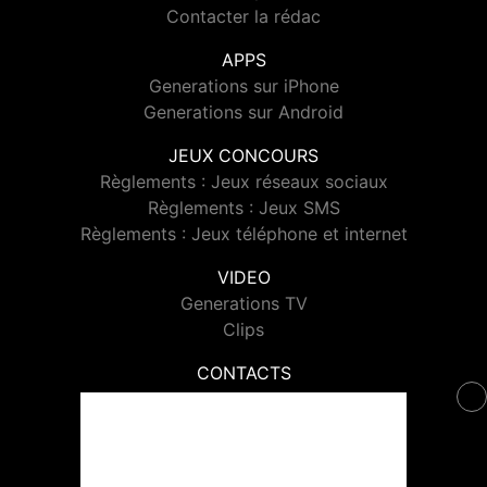
Contacter la rédac
APPS
Generations sur iPhone
Generations sur Android
JEUX CONCOURS
Règlements : Jeux réseaux sociaux
Règlements : Jeux SMS
Règlements : Jeux téléphone et internet
VIDEO
Generations TV
Clips
CONTACTS
Contacter Generations