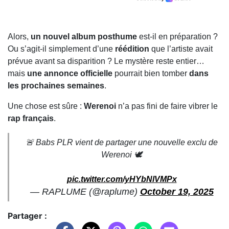
Alors,
un nouvel album posthume
est-il en préparation ?
Ou s’agit-il simplement d’une
réédition
que l’artiste avait
prévue avant sa disparition ? Le mystère reste entier…
mais
une annonce officielle
pourrait bien tomber
dans
les prochaines semaines
.
Une chose est sûre :
Werenoi
n’a pas fini de faire vibrer le
rap français
.
🚨 Babs PLR vient de partager une nouvelle exclu de
Werenoi 🕊️
pic.twitter.com/yHYbNlVMPx
— RAPLUME (@raplume)
October 19, 2025
Partager :