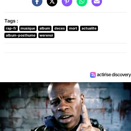
Tags :
rap-fr
musique
album
deces
mort
actualite
album-posthume
werenoi