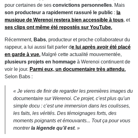
pour certaines de ses
convictions personnelles
. Mais
son producteur a rapidement rassuré le public
:
la
musique de Werenoi restera bien
accessible à tous
, et
ses clips ont même été repostés sur YouTube
.
Récemment,
Babs
, producteur et proche collaborateur du
rappeur, a lui aussi fait parler d
e lui après avoir été
placé
en garde à vue
.
Malgré cette actualité mouvementée,
plusieurs projets en hommage
à Werenoi continuent de
voir le jour.
Parmi eux, un
documentaire
très attendu.
Selon Babs :
« Je viens de finir de regarder les premières images du
documentaire sur Werenoi. Ce projet, c’est plus qu’un
simple docu : c’est une immersion dans les coulisses,
les faits, les vérités. Des témoignages forts, des
moments poignants et émouvants... Tout ça pour vous
montrer
la légende qu’il est
. »