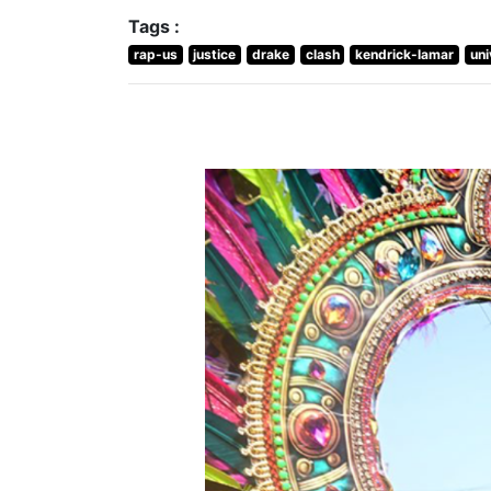
Tags :
rap-us
justice
drake
clash
kendrick-lamar
uni