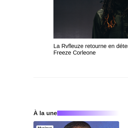
La Rvfleuze retourne en déte
Freeze Corleone
À la une
Musique