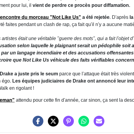
nt pour lui, il
vient de perdre ce procès pour diffamation.
l'encontre du morceau "Not Like Us"
a été rejetée
. D'après
l
 été faites pendant un clash de rap, ça fait qu'il n'y a aucune 
artistes était une véritable "guerre des mots", qui a fait l'objet
usation selon laquelle le plaignant serait un pédophile soit
par un langage incendiaire et des accusations offensantes 
 croire que
Not Like Us
véhicule des faits vérifiables concern
t Drake a juste pris le seum
parce que l'attaque était très viole
n égo.
Les équipes judiciaires de Drake ont annoncé leur inte
alk en rigolant !
ceman"
attendu pour cette fin d'année, car sinon, ça sent la desc