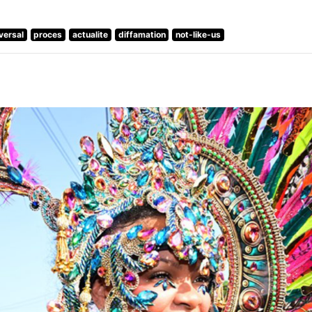
versal
proces
actualite
diffamation
not-like-us