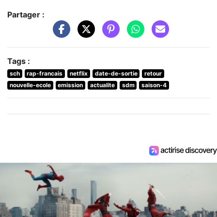
Partager :
Tags :
sch
rap-francais
netflix
date-de-sortie
retour
nouvelle-ecole
emission
actualite
sdm
saison-4