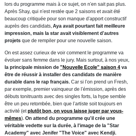
lors du programme mais à ce sujet, on n'en sait pas plus.
Après Shay, qui n'est restée que 2 saisons et avait été
beaucoup critiquée pour son manque d'apport constructif
auprès des candidats,
Aya avait pourtant fait meilleure
impression, mais la star avait visiblement d'autres
projets
que de rempiler pour une nouvelle saison.
On est assez curieux de voir comment le programme va
évoluer sans femme dans le jury. Mais surtout, à nos yeux,
la principale mission de
"Nouvelle Ecole" saison 4
va
être de réussir à installer des candidats de manière
durable dans le rap français.
Car si l'on prend un Fresh,
par exemple, premier vainqueur de l'émission, après des
débuts tonitruants avec des singles forts, la hype semble
être un peu retombée, bien que l'artiste soit toujours en
activité (et
plutôt bon, on vous laisse juger par vous-
mêmes
).
On attend du programme qu'il crée une
véritable vedette sur la durée, à l'image de la "Star
Academy" avec Jenifer "The Voice" avec Kendji.