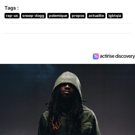
Tags :
rap-us
snoop-dogg
polemique
propos
actualite
lgbtqia