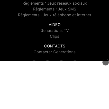
Règlements : Jeux réseaux sociaux
Règlements : Jeux SMS
Règlements : Jeux téléphone et internet
VIDEO
Generations TV
Clips
CONTACTS
Contacter Generations
© 2026 Generations Tous droits réservés.
Signaler un contenu
-
Mentions légales
-
Politique de cookies
-
Contact