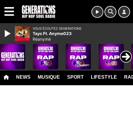
MENU
VOUS ÉCOUTEZ GENERATIONS
Tayc Ft. Anyme023
Réanymé
NEWS
MUSIQUE
SPORT
LIFESTYLE
RAD