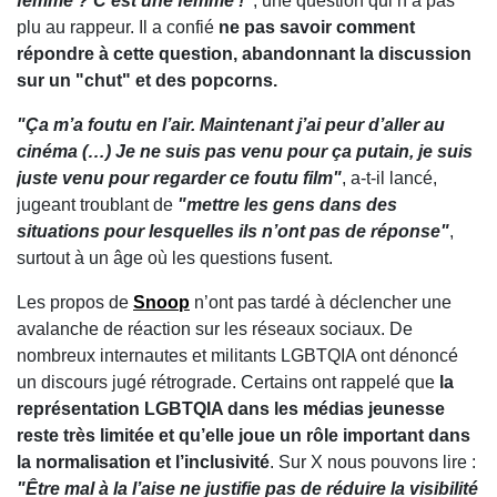
femme ? C’est une femme !"
, une question qui n’a pas
plu au rappeur. Il a confié
ne pas savoir comment
répondre à cette question, abandonnant la discussion
sur un "chut" et des popcorns.
"Ça m’a foutu en l’air. Maintenant j’ai peur d’aller au
cinéma (…) Je ne suis pas venu pour ça putain, je suis
juste venu pour regarder ce foutu film"
, a-t-il lancé,
jugeant troublant de
"mettre les gens dans des
situations pour lesquelles ils n’ont pas de réponse"
,
surtout à un âge où les questions fusent.
Les propos de
Snoop
n’ont pas tardé à déclencher une
avalanche de réaction sur les réseaux sociaux. De
nombreux internautes et militants LGBTQIA ont dénoncé
un discours jugé rétrograde. Certains ont rappelé que
la
représentation LGBTQIA dans les médias jeunesse
reste très limitée et qu’elle joue un rôle important dans
la normalisation et l’inclusivité
. Sur X nous pouvons lire :
"Être mal à la l’aise ne justifie pas de réduire la visibilité