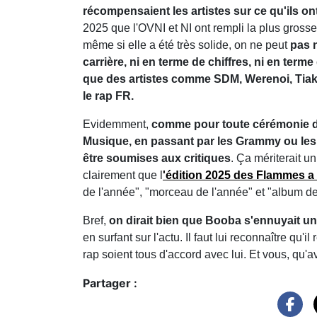
récompensaient les artistes sur ce qu'ils on
2025 que l'OVNI et NI ont rempli la plus gross
même si elle a été très solide, on ne peut
pas n
carrière, ni en terme de chiffres, ni en term
que des artistes comme SDM, Werenoi, Tiak
le rap FR.
Evidemment,
comme pour toute cérémonie d
Musique, en passant par les Grammy ou les
être soumises aux critiques
. Ça mériterait u
clairement que l
'édition 2025 des Flammes a v
de l'année", "morceau de l'année" et "album de 
Bref,
on dirait bien que Booba s'ennuyait u
en surfant sur l'actu. Il faut lui reconnaître qu
rap soient tous d'accord avec lui. Et vous, qu
Partager :