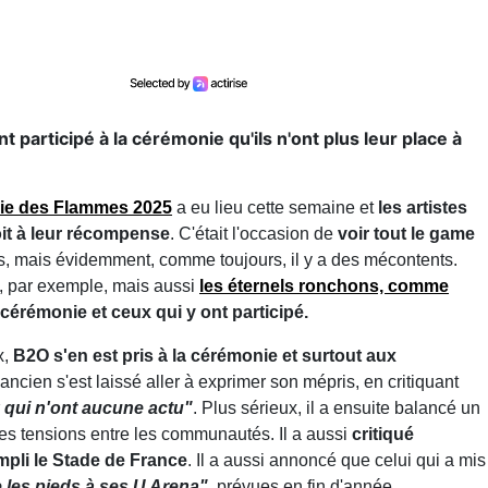
participé à la cérémonie qu'ils n'ont plus leur place à
ie des
Flammes 2025
a eu lieu cette semaine et
les artistes
oit à leur récompense
. C'était l'occasion de
voir tout le game
es, mais évidemment, comme toujours, il y a des mécontents.
, par exemple, mais aussi
les éternels ronchons,
comme
cérémonie et ceux qui y ont participé.
x,
B2O s'en est pris à la cérémonie et surtout aux
'ancien s'est laissé aller à exprimer son mépris, en critiquant
 qui n'ont aucune actu"
. Plus sérieux, il a ensuite balancé un
 les tensions entre les communautés. Il a aussi
critiqué
empli le Stade de France
. Il a aussi annoncé que celui qui a mis
 les pieds à ses U Arena"
, prévues en fin d'année.