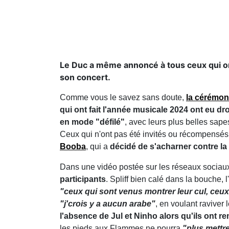
Le Duc a même annoncé à tous ceux qui ont 
son concert.
Comme vous le savez sans doute,
la cérémon
qui ont fait l'année musicale 2024 ont eu dr
en mode "défilé"
, avec leurs plus belles sap
Ceux qui n'ont pas été invités ou récompensés
Booba
, qui a
décidé de s'acharner contre la 
Dans une vidéo postée sur les réseaux sociau
participants
. Spliff bien calé dans la bouche, l
"ceux qui sont venus montrer leur cul, ceux
"j'crois y a aucun arabe"
, en voulant raviver
l'absence de Jul et Ninho alors qu'ils ont r
les pieds aux Flammes ne pourra
"plus mettre