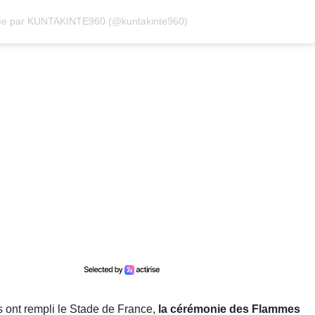
gée par KUNTAKINTE960 (@kuntakinte960)
ils ont rempli le Stade de France,
la cérémonie des Flammes