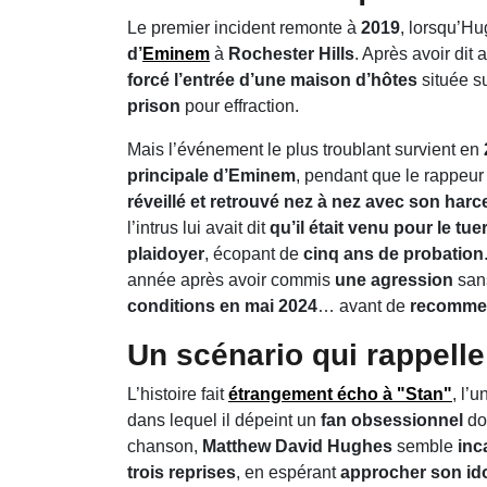
Le premier incident remonte à
2019
, lorsqu’H
d’
Eminem
à
Rochester Hills
. Après avoir dit 
forcé l’entrée d’une maison d’hôtes
située su
prison
pour effraction.
Mais l’événement le plus troublant survient en
principale d’Eminem
, pendant que le rappeur 
réveillé et retrouvé nez à nez avec son harc
l’intrus lui avait dit
qu’il était venu pour le tue
plaidoyer
, écopant de
cinq ans de probation
année après avoir commis
une agression
sans
conditions en mai 2024
… avant de
recomme
Un scénario qui rappelle
L’histoire fait
étrangement écho à "Stan"
, l’
dans lequel il dépeint un
fan obsessionnel
do
chanson,
Matthew David Hughes
semble
inc
trois reprises
, en espérant
approcher son ido