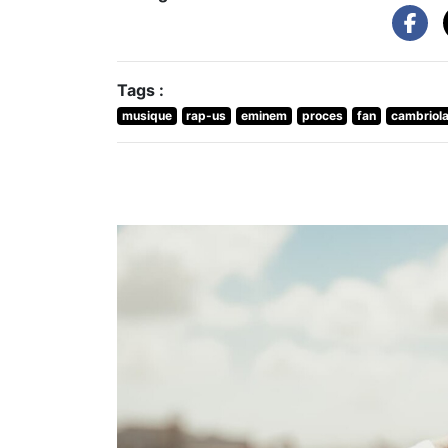
Tags :
musique
rap-us
eminem
proces
fan
cambriol