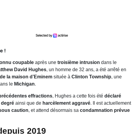
e !
connu coupable
après une
troisième intrusion
dans le
tthew David Hughes
, un homme de 32 ans, a été arrêté en
 de la maison d’Eminem
située à
Clinton Township
, une
dans le
Michigan
.
précédentes effractions
, Hughes a cette fois été
déclaré
 degré
ainsi que de
harcèlement aggravé
. Il est actuellement
 sous caution
, et attend désormais sa
condamnation prévue
depuis 2019