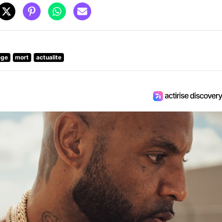
age
mort
actualite