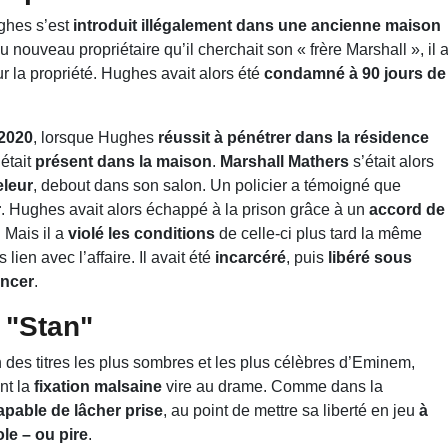
ughes s’est
introduit illégalement dans une ancienne maison
au nouveau propriétaire qu’il cherchait son « frère Marshall », il 
r la propriété. Hughes avait alors été
condamné à 90 jours de
2020
, lorsque Hughes
réussit à pénétrer dans la résidence
était
présent dans la maison
.
Marshall Mathers
s’était alors
eleur
, debout dans son salon. Un policier a témoigné que
r
. Hughes avait alors échappé à la prison grâce à un
accord de
. Mais il a
violé les conditions
de celle-ci plus tard la même
 lien avec l’affaire. Il avait été
incarcéré
, puis
libéré sous
ncer
.
 "Stan"
un des titres les plus sombres et les plus célèbres d’Eminem,
nt la
fixation malsaine
vire au drame. Comme dans la
apable de lâcher prise
, au point de mettre sa liberté en jeu
à
le – ou pire
.