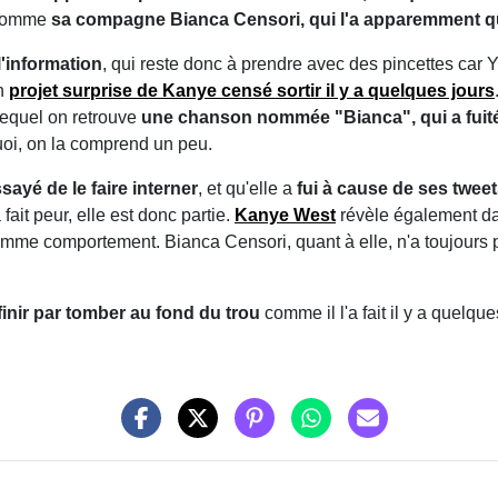
 comme
sa compagne Bianca Censori, qui l'a apparemment qu
l'information
, qui reste donc à prendre avec des pincettes car 
un
projet surprise de Kanye censé sortir il y a quelques jours
 lequel on retrouve
une chanson nommée "Bianca", qui a fuit
quoi, on la comprend un peu.
sayé de le faire interner
, et qu'elle a
fui à cause de ses tweet
ait peur, elle est donc partie.
Kanye West
révèle également da
 comme comportement. Bianca Censori, quant à elle, n'a toujours 
inir par tomber au fond du trou
comme il l'a fait il y a quelq