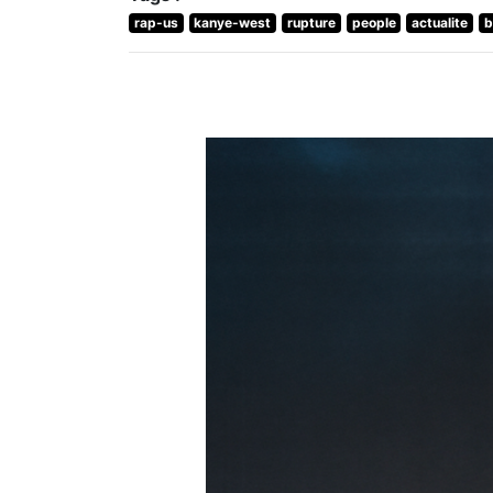
rap-us
kanye-west
rupture
people
actualite
b