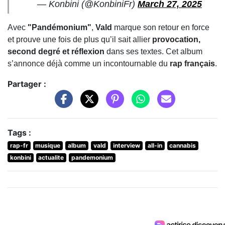
— Konbini (@KonbiniFr)
March 27, 2025
Avec
"Pandémonium"
,
Vald
marque son retour en force
et prouve une fois de plus qu’il sait allier
provocation,
second degré et réflexion
dans ses textes. Cet album
s’annonce déjà comme un incontournable du
rap français
.
Partager :
Tags :
rap-fr
musique
album
vald
interview
all-in
cannabis
konbini
actualite
pandemonium