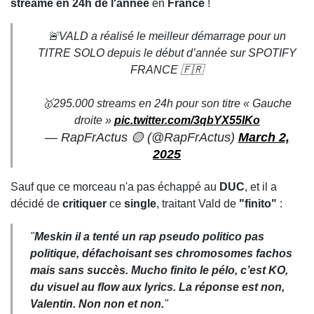
streamé en 24h de l'année
en
France
!
🚨VALD a réalisé le meilleur démarrage pour un
TITRE SOLO depuis le début d’année sur SPOTIFY
FRANCE 🇫🇷
🥇295.000 streams en 24h pour son titre « Gauche
droite »
pic.twitter.com/3qbYX55IKo
— RapFrActus 🟡 (@RapFrActus)
March 2,
2025
Sauf que ce morceau n'a pas échappé au
DUC
, et il a
décidé de
critiquer
ce
single
, traitant Vald de
"finito"
:
"
Meskin il a tenté un
rap pseudo politico
pas
politique
, défachoisant ses chromosomes
fachos
mais
sans succès
.
Mucho finito
le pélo, c’est
KO
,
du
visuel
au
flow
aux
lyrics
. La
réponse est non,
Valentin
. Non non et non.
"