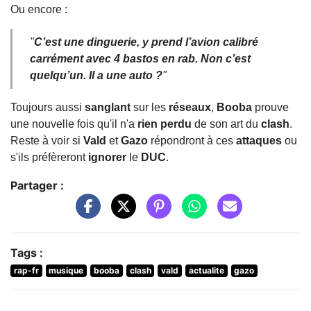
Ou encore :
"
C’est une dinguerie, y prend l’
avion calibré
carrément avec
4 bastos en rab
. Non c’est
quelqu’un. Il a une
auto
?
"
Toujours aussi
sanglant
sur les
réseaux
,
Booba
prouve
une nouvelle fois qu'il n'a
rien perdu
de son art du
clash
.
Reste à voir si
Vald
et
Gazo
répondront à ces
attaques
ou
s'ils préfèreront
ignorer
le
DUC
.
Partager :
Tags :
rap-fr
musique
booba
clash
vald
actualite
gazo