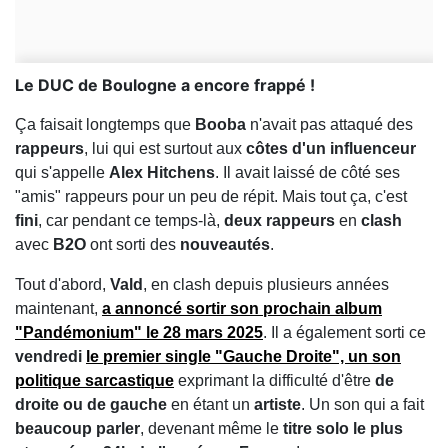
Le DUC de Boulogne a encore frappé !
Ça faisait longtemps que
Booba
n'avait pas attaqué des
rappeurs
, lui qui est surtout aux
côtes d'un influenceur
qui s'appelle
Alex Hitchens
. Il avait laissé de côté ses
"amis" rappeurs pour un peu de répit. Mais tout ça, c'est
fini
, car pendant ce temps-là,
deux rappeurs
en
clash
avec
B2O
ont sorti des
nouveautés
.
Tout d'abord,
Vald
, en clash depuis plusieurs années
maintenant,
a annoncé sortir son prochain
album
"
Pandémonium
" le
28 mars 2025
. Il a également sorti ce
vendredi
le premier
single
"
Gauche Droite
", un
son
politique sarcastique
exprimant la difficulté d'être
de
droite ou de gauche
en étant un
artiste
. Un son qui a fait
beaucoup parler
, devenant même le
titre solo le plus