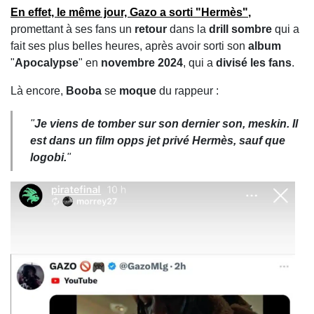
En effet, le même jour,
Gazo
a sorti
"Hermès"
,
promettant à ses fans un
retour
dans la
drill sombre
qui a
fait ses plus belles heures, après avoir sorti son
album
"
Apocalypse
" en
novembre 2024
, qui a
divisé les fans
.
Là encore,
Booba
se
moque
du rappeur :
"
Je viens de tomber sur son
dernier son, meskin
. Il
est dans un
film opps jet privé Hermès
, sauf que
logobi
.
"