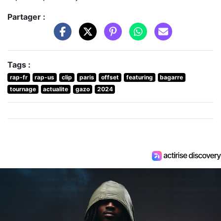
Partager :
Tags :
rap-fr
rap-us
clip
paris
offset
featuring
bagarre
tournage
actualite
gazo
2024