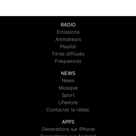
RADIO
Emissions
Animateurs
Playlist
Titres diffusés
Fréquences
NEWS
News
Musique
Sport
Lifestyle
Contacter la rédac
APPS
Generations sur iPhone