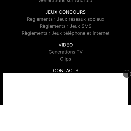
Generations sur Android
JEUX CONCOURS
Règlements : Jeux réseaux sociaux
Règlements : Jeux SMS
Règlements : Jeux téléphone et internet
VIDEO
Generations TV
Clips
CONTACTS
Contacter Generations
© 2026 Generations Tous droits réservés.
Signaler un contenu
-
Mentions légales
-
Politique de cookies
-