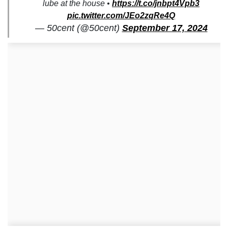
lube at the house •
https://t.co/jnbpt4Vpb3
pic.twitter.com/JEo2zqRe4Q
— 50cent (@50cent)
September 17, 2024