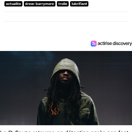
actualite
drew-barrymore
trolle
lubrifiant