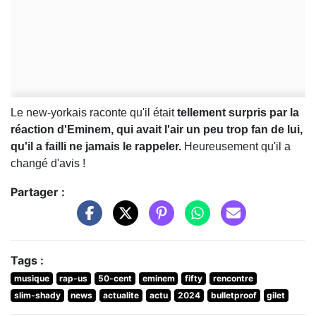
Le new-yorkais raconte qu'il était
tellement surpris par la
réaction d'Eminem, qui avait l'air un peu trop fan de lui,
qu'il a failli ne jamais le rappeler.
Heureusement qu'il a
changé d'avis !
Partager :
Tags :
musique
rap-us
50-cent
eminem
fifty
rencontre
slim-shady
news
actualite
actu
2024
bulletproof
gilet