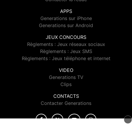
APPS
Generations sur iPhone
Generations sur Android
JEUX CONCOURS
Règlements : Jeux réseaux sociaux
Règlements : Jeux SMS
Règlements : Jeux téléphone et internet
VIDEO
Generations TV
Clips
CONTACTS
Contacter Generations