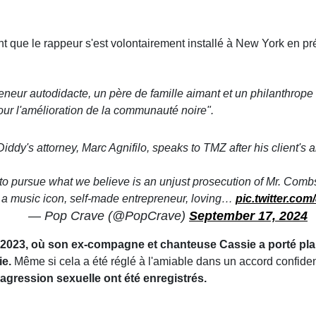
ant que le rappeur s'est volontairement installé à New York en p
eneur autodidacte, un père de famille aimant et un philanthrope
our l'amélioration de la communauté noire".
Diddy's attorney, Marc Agnifilo, speaks to TMZ after his client's a
to pursue what we believe is an unjust prosecution of Mr. Combs
a music icon, self-made entrepreneur, loving…
pic.twitter.co
— Pop Crave (@PopCrave)
September 17, 2024
23, où son ex-compagne et chanteuse Cassie a porté plain
ie.
Même si cela a été réglé à l'amiable dans un accord confidenti
t agression sexuelle ont été enregistrés.