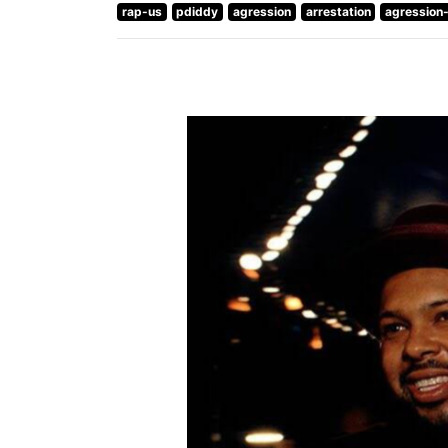
rap-us
pdiddy
agression
arrestation
agression-