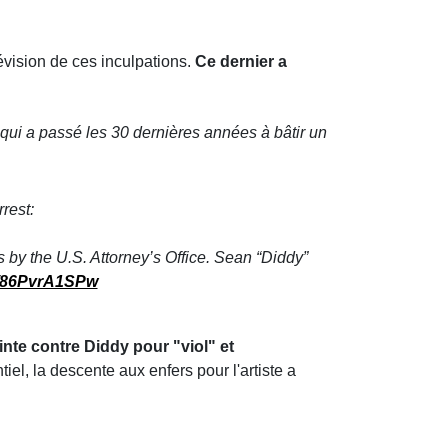
révision de ces inculpations.
Ce dernier a
 qui a passé les 30 dernières années à bâtir un
rrest:
 by the U.S. Attorney’s Office. Sean “Diddy”
m/86PvrA1SPw
te contre Diddy pour "viol" et
el, la descente aux enfers pour l'artiste a