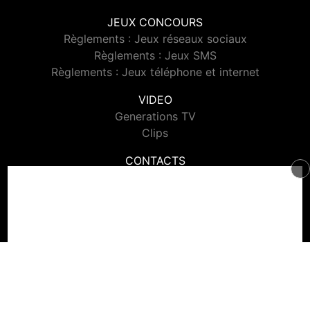
JEUX CONCOURS
Règlements : Jeux réseaux sociaux
Règlements : Jeux SMS
Règlements : Jeux téléphone et internet
VIDEO
Generations TV
Clips
CONTACTS
Contacter Generations
© 2026 Generations Tous droits réservés.
Signaler un contenu
-
Mentions légales
-
Politique de cookies
-
Contact