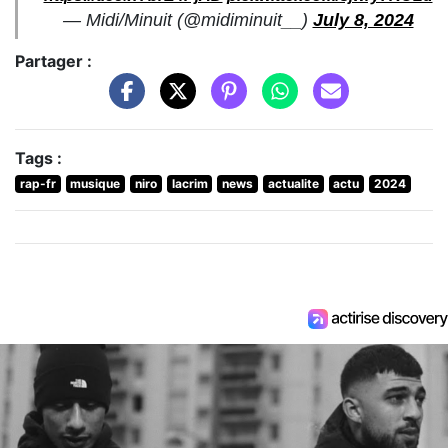
— Midi/Minuit (@midiminuit__)
July 8, 2024
Partager :
Tags :
rap-fr
musique
niro
lacrim
news
actualite
actu
2024