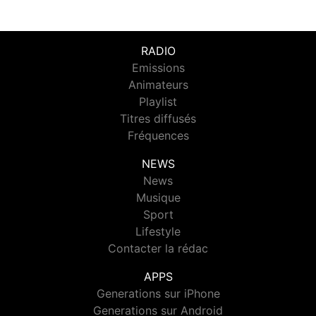
RADIO
Emissions
Animateurs
Playlist
Titres diffusés
Fréquences
NEWS
News
Musique
Sport
Lifestyle
Contacter la rédac
APPS
Generations sur iPhone
Generations sur Android