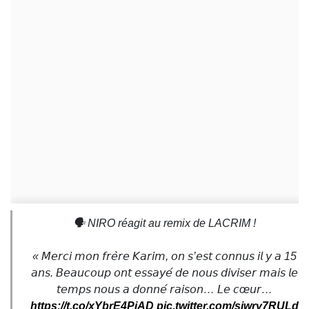
🗣️ NIRO réagit au remix de LACRIM !
« 𝘔𝘦𝘳𝘤𝘪 𝘮𝘰𝘯 𝘧𝘳𝘦̀𝘳𝘦 𝘒𝘢𝘳𝘪𝘮, 𝘰𝘯 𝘴’𝘦𝘴𝘵 𝘤𝘰𝘯𝘯𝘶𝘴 𝘪𝘭 𝘺 𝘢 15
𝘢𝘯𝘴. 𝘉𝘦𝘢𝘶𝘤𝘰𝘶𝘱 𝘰𝘯𝘵 𝘦𝘴𝘴𝘢𝘺𝘦́ 𝘥𝘦 𝘯𝘰𝘶𝘴 𝘥𝘪𝘷𝘪𝘴𝘦𝘳 𝘮𝘢𝘪𝘴 𝘭𝘦
𝘵𝘦𝘮𝘱𝘴 𝘯𝘰𝘶𝘴 𝘢 𝘥𝘰𝘯𝘯𝘦́ 𝘳𝘢𝘪𝘴𝘰𝘯… 𝘓𝘦 𝘤œ𝘶𝘳…
https://t.co/xYbrE4PjAD
pic.twitter.com/sjwry7RULd