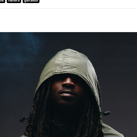
pe
haters
geraldo