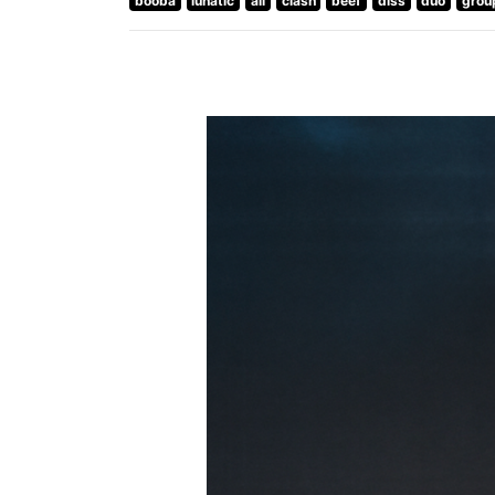
booba
lunatic
ali
clash
beef
diss
duo
grou