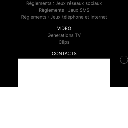
Règlements : Jeux réseaux sociaux
Règlements : Jeux SMS
Règlements : Jeux téléphone et internet
VIDEO
Generations TV
Clips
CONTACTS
Contacter Generations
© 2026 Generations Tous droits réservés.
Signaler un contenu
-
Mentions légales
-
Politique de cookies
-
Contact