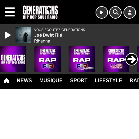
MENU
VOUS ÉCOUTEZ GENERATIONS
Joé Dwèt Filé
Rihanna
NEWS
MUSIQUE
SPORT
LIFESTYLE
RAD