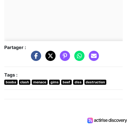
Partager :
Tags :
booba
clash
menace
gims
beef
diss
destruction