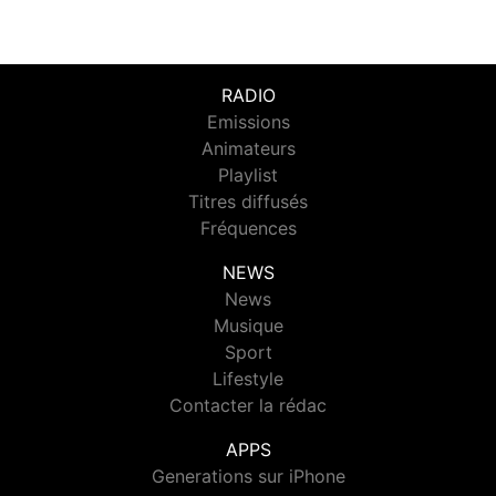
RADIO
Emissions
Animateurs
Playlist
Titres diffusés
Fréquences
NEWS
News
Musique
Sport
Lifestyle
Contacter la rédac
APPS
Generations sur iPhone