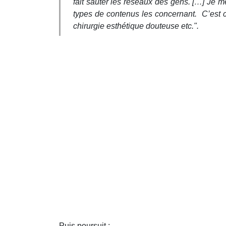
fait sauter les réseaux des gens. […] Je me
types de contenus les concernant. C’est c
chirurgie esthétique douteuse etc.".
Puis poursuit :