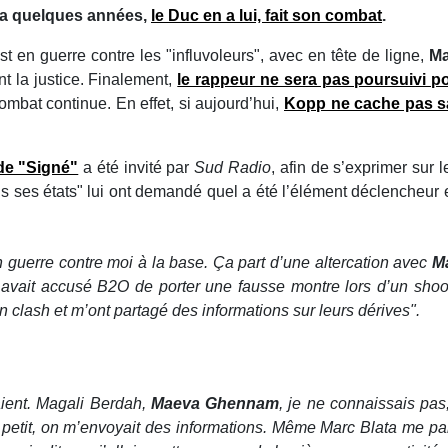
 y a quelques années,
le Duc en a lui, fait son combat
.
est en guerre contre les "influvoleurs", avec en tête de ligne,
Ma
nt la justice. Finalement,
le rappeur ne sera pas poursuivi p
mbat continue. En effet, si aujourd’hui,
Kopp ne cache pas sa
 de "Signé"
a été invité par
Sud Radio
, afin de s’exprimer sur l
us ses états" lui ont demandé quel a été l’élément déclencheur et
en guerre contre moi à la base. Ça part d’une altercation avec
M
 avait accusé B2O de porter une fausse montre lors d’un shooti
clash et m’ont partagé des informations sur leurs dérives".
aient. Magali Berdah,
Maeva Ghennam
, je ne connaissais pas
petit, on m’envoyait des informations. Même Marc Blata me parl