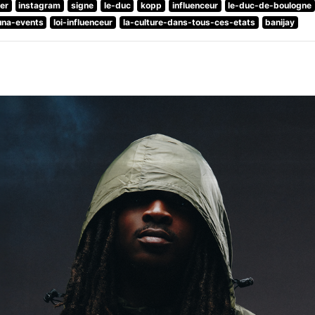
ter
instagram
signe
le-duc
kopp
influenceur
le-duc-de-boulogne
una-events
loi-influenceur
la-culture-dans-tous-ces-etats
banijay