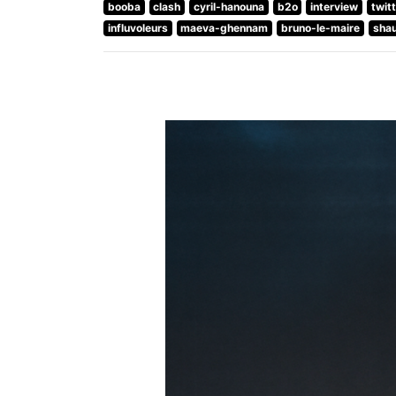
booba
clash
cyril-hanouna
b2o
interview
twit
influvoleurs
maeva-ghennam
bruno-le-maire
sha