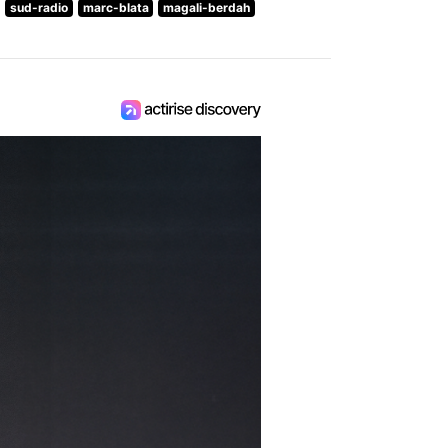
sud-radio
marc-blata
magali-berdah